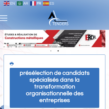
EN
AR
FR
ES
présélection de candidats
spécialisés dans la
transformation
organisationnelle des
entreprises