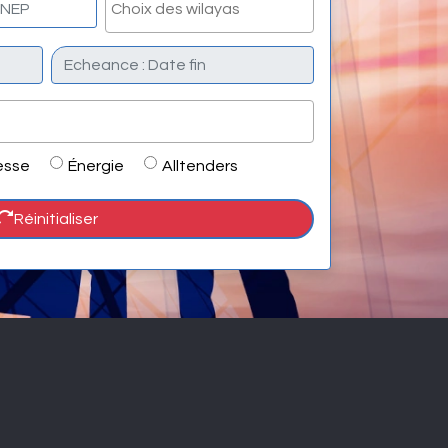
esse
Énergie
Alltenders
Réinitialiser