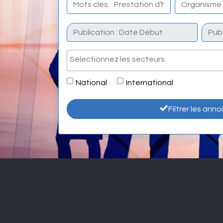
National
International
Filtrer les ann