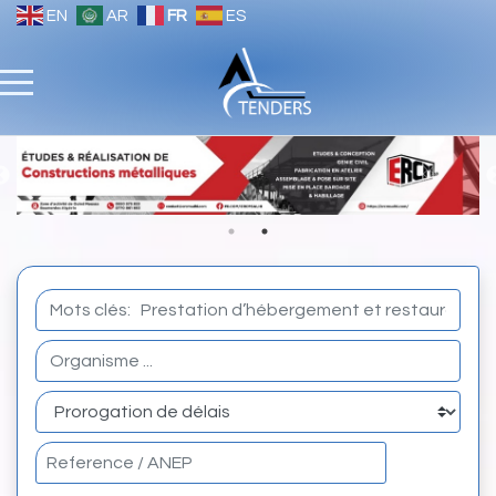
EN
AR
FR
ES