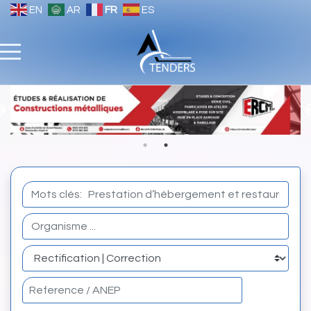
EN
AR
FR
ES