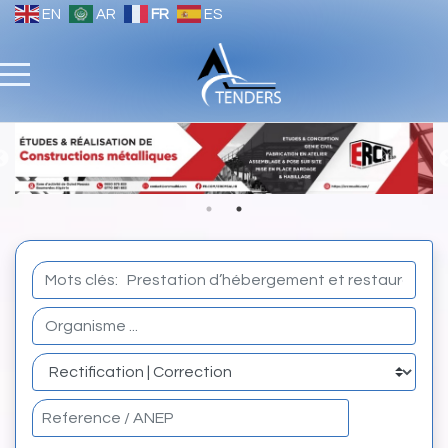
EN
AR
FR
ES