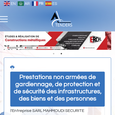
EN
AR
FR
ES
Prestations non armées de
gardiennage, de protection et
de sécurité des infrastructures,
des biens et des personnes
l'Entreprise
SARL MAHMOUDI SECURITE