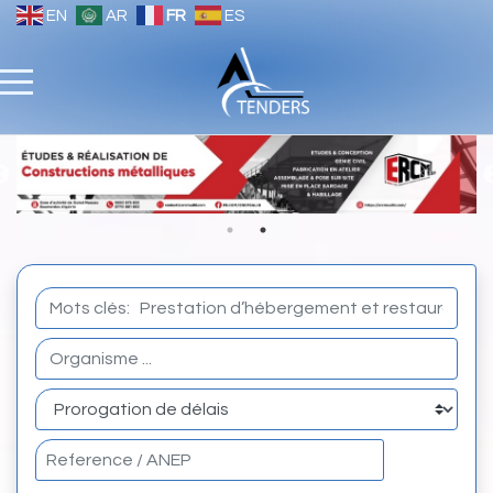
EN
AR
FR
ES