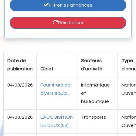
Filtrer les annonces
Réinitialiser
Date de
Secteurs
Type
publication
Objet
d'activité
d'ann
04/08/2026
Fourniture de
Informatique
Nation
divers équip...
et
Ouver
bureautique
04/08/2026
L’ACQUISITION
Transports
Nation
DE DEUX (02)...
Ouver