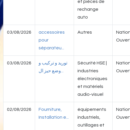
et pièces de
rechange
auto
03/08/2026
accessoires
Autres
Nation
pour
Ouver
séparateu...
03/08/2026
توريد و تركيب و
Sécurité HSE |
Nation
وضع حيز ال...
industries
Ouver
électroniques
et matériels
audio-visuel
02/08/2026
Fourniture,
équipements
Nation
Installation e...
industriels,
Ouver
outillages et