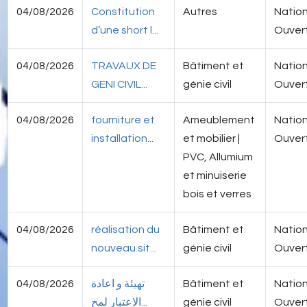
04/08/2026
Constitution
Autres
Nation
d’une short l...
Ouver
04/08/2026
TRAVAUX DE
Bâtiment et
Nation
GENI CIVIL...
génie civil
Ouver
04/08/2026
fourniture et
Ameublement
Nation
installation...
et mobilier |
Ouver
PVC, Allumium
et minuiserie
bois et verres
04/08/2026
réalisation du
Bâtiment et
Nation
nouveau sit...
génie civil
Ouver
04/08/2026
تهيئة و اعادة
Bâtiment et
Nation
الاعتبار لمح...
génie civil
Ouver