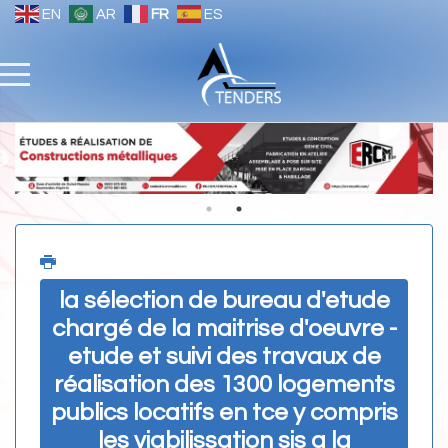
EN
AR
FR
ES
la sélection de bureau d'etude
chargé de la maitrise d'oeuvre -
etude et suivi des travaux de
réalisation des 1300 logements
publics locatifs en tce y compris
les viabilissation sis a la