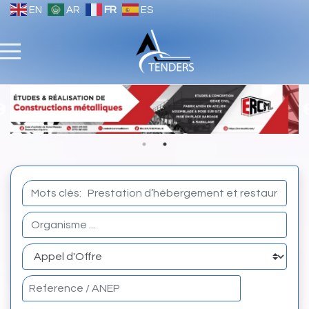
EN
AR
FR
ES