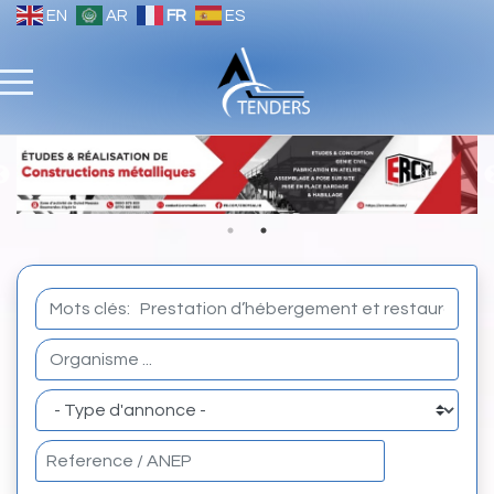
EN
AR
FR
ES