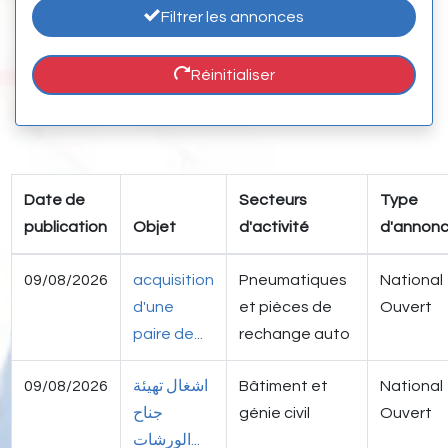
Filtrer les annonces
Réinitialiser
Date de
Secteurs
Type
publication
Objet
d'activité
d'annon
09/08/2026
acquisition
Pneumatiques
National
d'une
et pièces de
Ouvert
paire de...
rechange auto
09/08/2026
اشغال تهيئة
Bâtiment et
National
جناح
génie civil
Ouvert
الورشات...