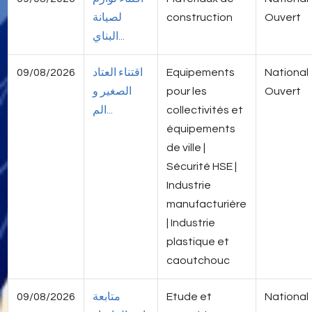
لصيانة
construction
Ouvert
البناي...
09/08/2026
اقتناء العتاد
Equipements
National
الصغير و
pour les
Ouvert
الم...
collectivités et
équipements
de ville |
Sécurité HSE |
Industrie
manufacturière
| Industrie
plastique et
caoutchouc
09/08/2026
متابعة
Etude et
National