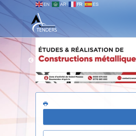
EN
AR
FR
ES