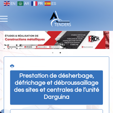
EN
AR
FR
ES
Prestation de désherbage,
défrichage et débroussaillage
des sites et centrales de l’unité
Darguina