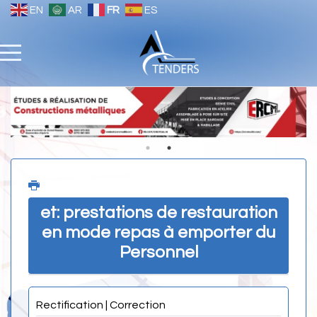
EN
AR
FR
ES
et: prestations de restauration
en mode repas à emporter du
Personnel
Rectification | Correction