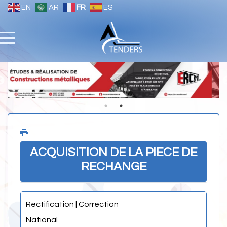
EN
AR
FR
ES
ACQUISITION DE LA PIECE DE
RECHANGE
Rectification | Correction
National