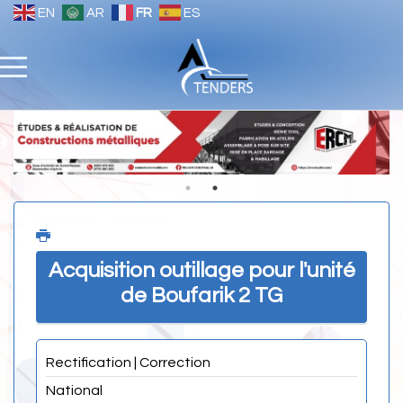
EN
AR
FR
ES
Acquisition outillage pour l'unité
de Boufarik 2 TG
Rectification | Correction
National