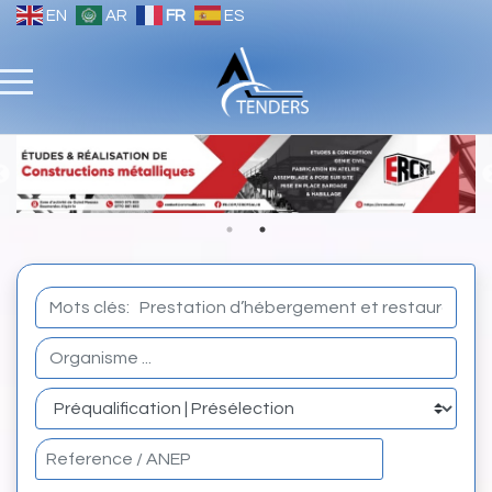
EN
AR
FR
ES