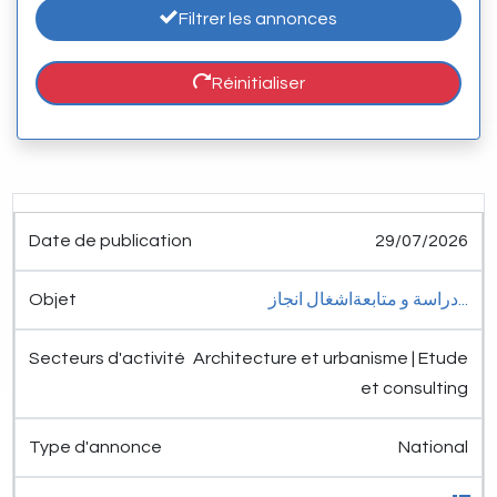
Filtrer les annonces
Réinitialiser
Date de
Secteurs
Type
29/07/2026
publication
Objet
d'activité
d'annonce
Détail
دراسة و متابعةاشغال انجاز...
Architecture et urbanisme | Etude
et consulting
National