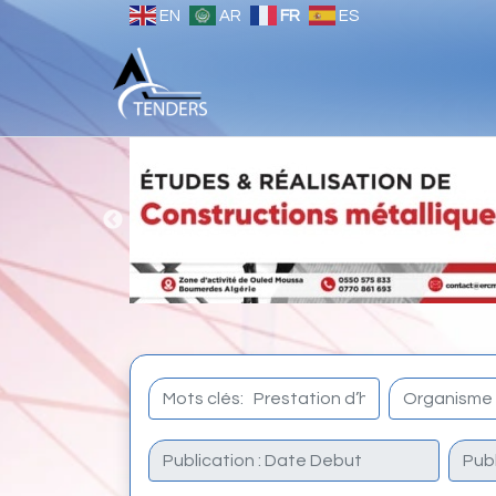
EN
AR
FR
ES