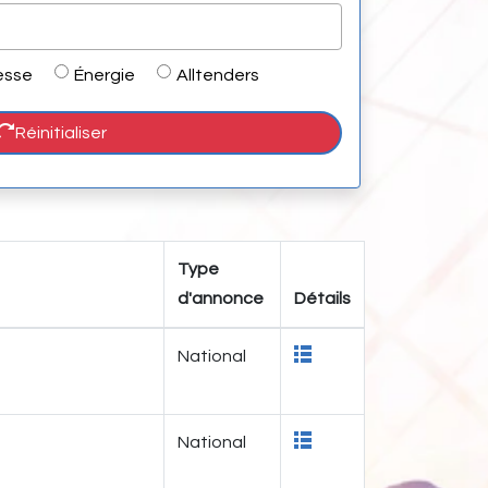
esse
Énergie
Alltenders
Réinitialiser
Type
d'annonce
Détails
National
National