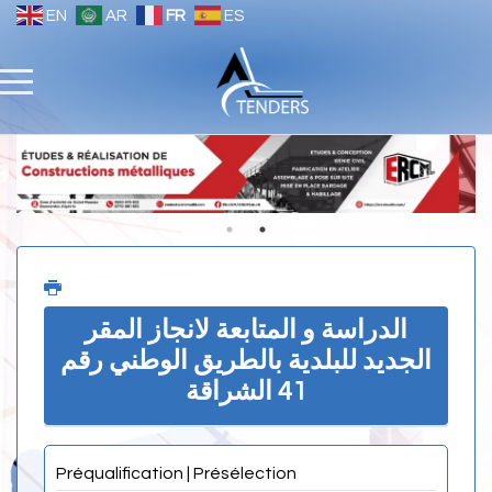
EN
AR
FR
ES
الدراسة و المتابعة لانجاز المقر
الجديد للبلدية بالطريق الوطني رقم
41 الشراقة
Préqualification | Présélection