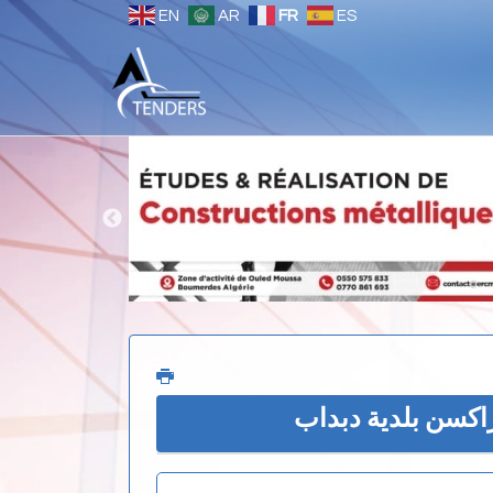
EN
AR
FR
ES