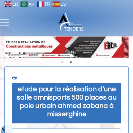
EN
AR
FR
ES
etude pour la réalisation d'une
salle omnisports 500 places au
pole urbain ahmed zabana à
misserghine