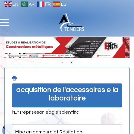
EN
AR
FR
ES
acquisition de l'accessoires e la
laboratoire
l'Entreprise
sarl eagle scientific
Mise en demeure et Résiliation