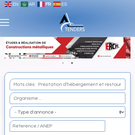
EN
AR
FR
ES