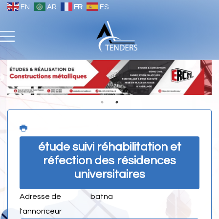
EN
AR
FR
ES
étude suivi réhabilitation et
réfection des résidences
universitaires
Adresse de
batna
l'annonceur