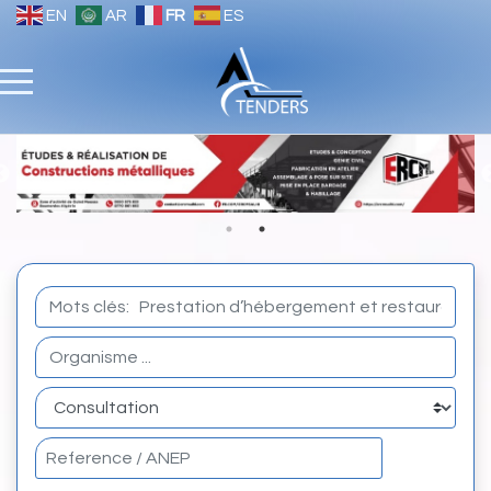
EN
AR
FR
ES