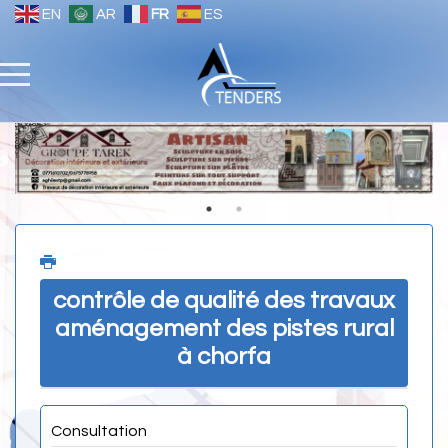
EN
AR
FR
ES
contrôle de qualité des travaux
aménagement des pistes rural
à chorfa
Consultation