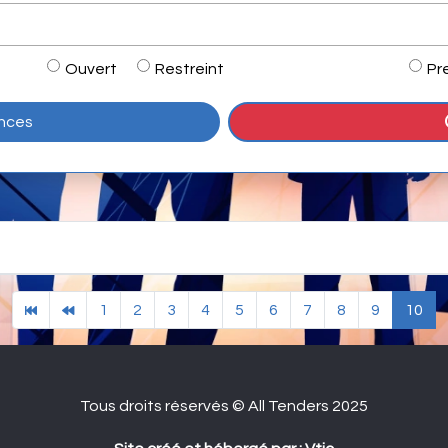
Ouvert
Restreint
Pr
onces
1
2
3
4
5
6
7
8
9
10
Tous droits réservés © All Tenders 2025