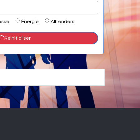
esse
Énergie
Alltenders
Réinitialiser