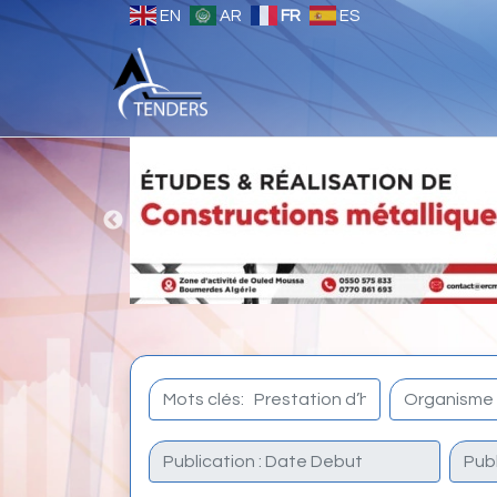
EN
AR
FR
ES