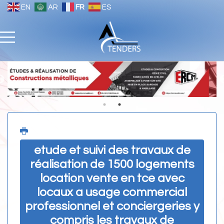
EN
AR
FR
ES
etude et suivi des travaux de
réalisation de 1500 logements
location vente en tce avec
locaux a usage commercial
professionnel et conciergeries y
compris les travaux de