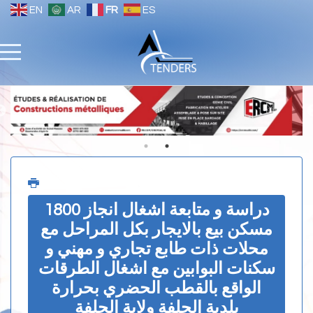
EN
AR
FR
ES
دراسة و متابعة اشغال انجاز 1800
مسكن بيع بالايجار بكل المراحل مع
محلات ذات طابع تجاري و مهني و
سكنات البوابين مع اشغال الطرقات
الواقع بالقطب الحضري بحرارة
بلدية الجلفة ولاية الجلفة