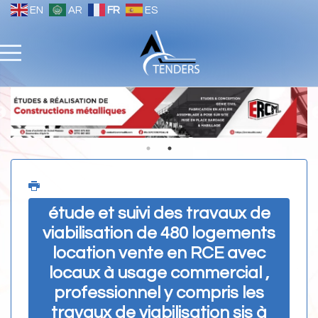
EN
AR
FR
ES
étude et suivi des travaux de
viabilisation de 480 logements
location vente en RCE avec
locaux à usage commercial ,
professionnel y compris les
travaux de viabilisation sis à