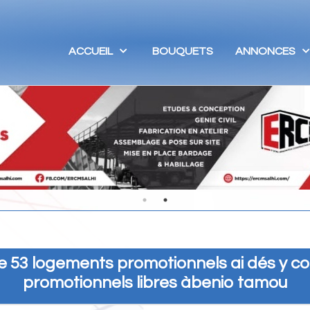
ACCUEIL
BOUQUETS
ANNONCES
 de 53 logements promotionnels ai dés y 
promotionnels libres àbenio tamou