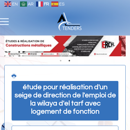
EN
AR
FR
ES
étude pour réalisation d'un
seige de direction de l'emploi de
la wilaya d'el tarf avec
logement de fonction