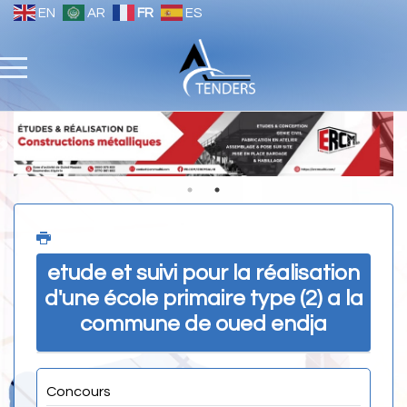
EN
AR
FR
ES
etude et suivi pour la réalisation
d'une école primaire type (2) a la
commune de oued endja
Concours