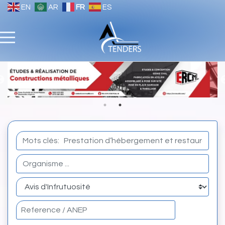
EN
AR
FR
ES