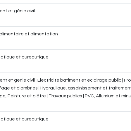
nt et génie civil
alimentaire et alimentation
matique et bureautique
nt et génie civil | Electricité bâtiment et éclairage public | Fro
fage et plombries | Hydraulique, assainissement et traitement
e, Peinture et plâtre | Travaux publics | PVC, Allumium et minu
s
matique et bureautique