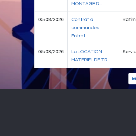
MONTAGE D...
05/08/2026
Contrat à
Bâtime
commandes
Entret...
05/08/2026
La LOCATION
Servic
MATERIEL DE TR...