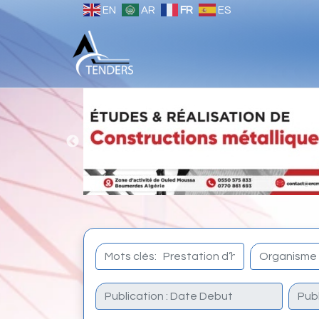
EN
AR
FR
ES