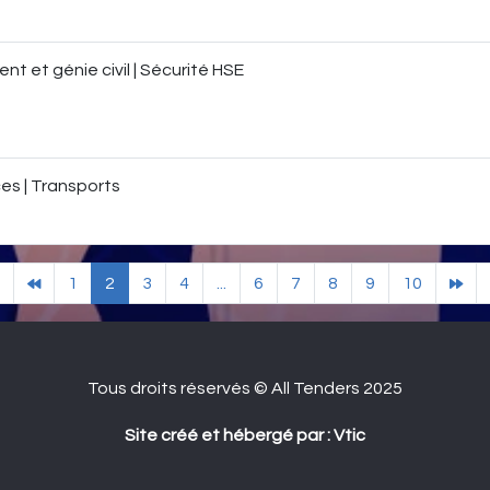
nt et génie civil | Sécurité HSE
es | Transports
1
2
3
4
...
6
7
8
9
10
Tous droits réservés © All Tenders 2025
Site créé et hébergé par : Vtic