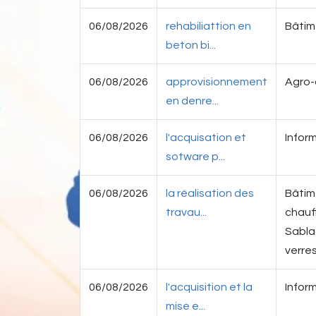
06/08/2026
rehabiliattion en
Bâtime
beton bi...
06/08/2026
approvisionnement
Agro-
en denre...
06/08/2026
l'acquisation et
Infor
sotware p...
06/08/2026
la réalisation des
Bâtime
travau...
chauf
Sablag
verre
06/08/2026
l'acquisition et la
Infor
mise e...