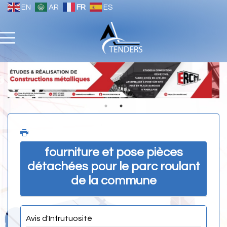
EN
AR
FR
ES
fourniture et pose pièces
détachées pour le parc roulant
de la commune
Avis d'Infrutuosité