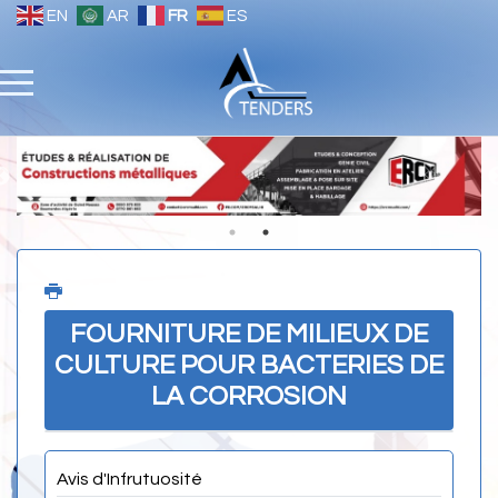
EN
AR
FR
ES
FOURNITURE DE MILIEUX DE
CULTURE POUR BACTERIES DE
LA CORROSION
Avis d'Infrutuosité