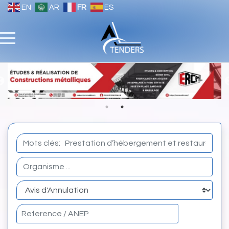
EN
AR
FR
ES