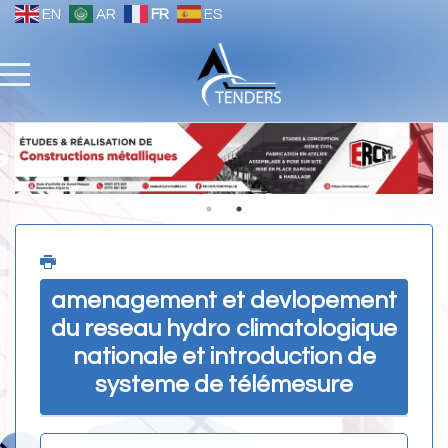
EN
AR
FR
ES
amenagement et devlopement
du reseau hydro climatologique
nationale et introduction de
systeme de télémesure