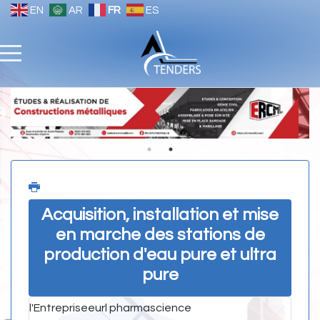
EN
AR
FR
ES
Acquisition, installation et mise
en marche des stations de
production d'eau pure et ultra
pure
l'Entreprise
eurl pharmascience