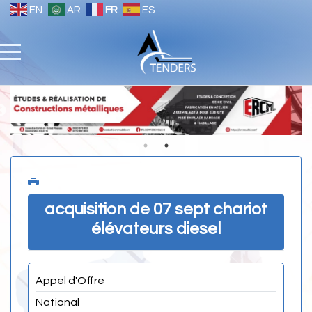
EN
AR
FR
ES
acquisition de 07 sept chariot
élévateurs diesel
Appel d'Offre
National