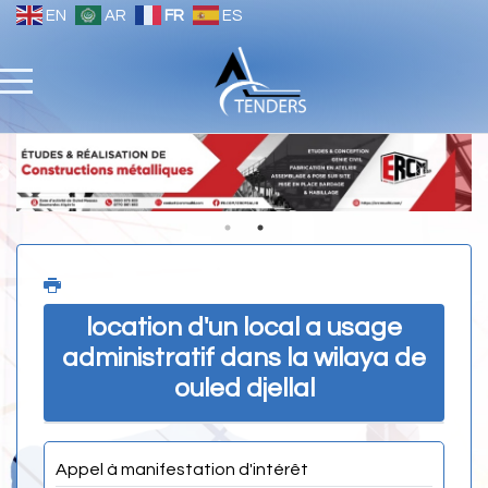
EN
AR
FR
ES
location d'un local a usage
administratif dans la wilaya de
ouled djellal
Appel à manifestation d'intérêt