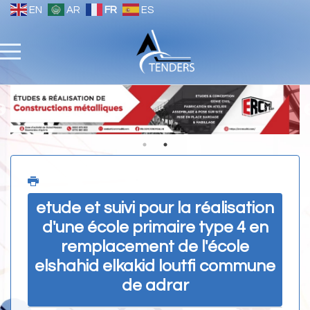
EN
AR
FR
ES
etude et suivi pour la réalisation
d'une école primaire type 4 en
remplacement de l'école
elshahid elkakid loutfi commune
de adrar