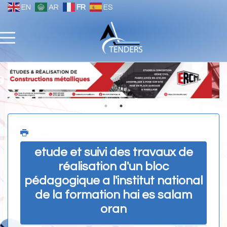
EN
AR
FR
ES
etude et suivi des travaux de
réalisation d'un bloc
pédagogique a l'institut national
de la formation hai es salam
oran