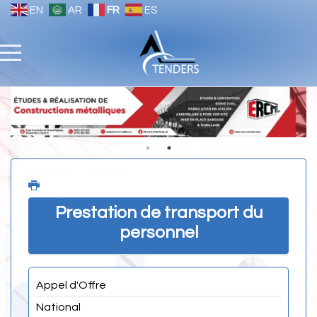
EN
AR
FR
ES
Prestation de transport du
personnel
Appel d'Offre
National